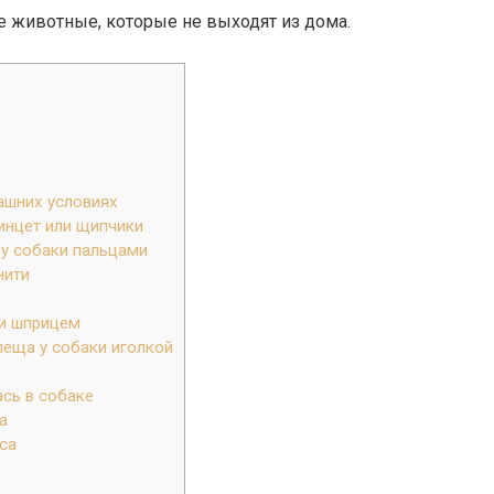
е животные, которые не выходят из дома.
ашних условиях
инцет или щипчики
у собаки пальцами
нити
ки шприцем
еща у собаки иголкой
ась в собаке
а
са