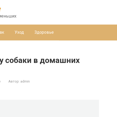
u
 меньших
ак
Уход
Здоровье
у собаки в домашних
е
Автор:
admin