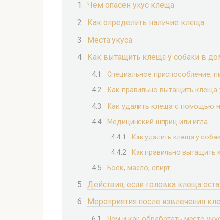
Чем опасен укус клеща
Как определить наличие клеща
Места укуса
Как вытащить клеща у собаки в д
Специальное приспособление, п
Как правильно вытащить клеща 
Как удалить клеща с помощью н
Медицинский шприц или игла
Как удалить клеща у соба
Как правильно вытащить к
Воск, масло, спирт
Действия, если головка клеща оста
Мероприятия после извлечения кл
Чем и как обработать место уку