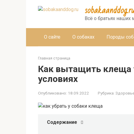
Перейти
sobakaanddog.r
к
контенту
Всё о братьях наших
О сайте
О собаках
Породы соб
Главная страница
Как вытащить клеща 
условиях
Опубликовано:
18.09.2022
Рубрика:
Здоровь
Содержание