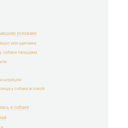
омашних условиях
инцет или щипчики
у собаки пальцами
ити
ки шприцем
леща у собаки иголкой
лась в собаке
еща
са