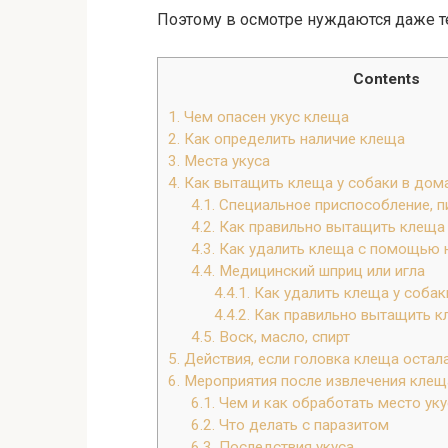
Поэтому в осмотре нуждаются даже т
Contents
1.
Чем опасен укус клеща
2.
Как определить наличие клеща
3.
Места укуса
4.
Как вытащить клеща у собаки в дом
4.1.
Специальное приспособление, п
4.2.
Как правильно вытащить клеща 
4.3.
Как удалить клеща с помощью 
4.4.
Медицинский шприц или игла
4.4.1.
Как удалить клеща у соба
4.4.2.
Как правильно вытащить кл
4.5.
Воск, масло, спирт
5.
Действия, если головка клеща остал
6.
Мероприятия после извлечения клещ
6.1.
Чем и как обработать место уку
6.2.
Что делать с паразитом
6.3.
Последствия укуса